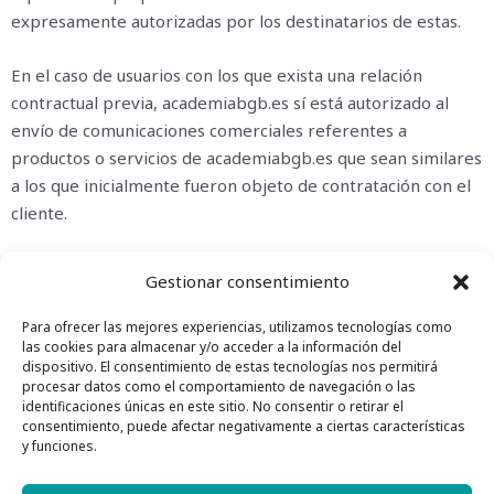
expresamente autorizadas por los destinatarios de estas.
En el caso de usuarios con los que exista una relación
contractual previa, academiabgb.es sí está autorizado al
envío de comunicaciones comerciales referentes a
productos o servicios de academiabgb.es que sean similares
a los que inicialmente fueron objeto de contratación con el
cliente.
En todo caso, el usuario, tras acreditar su identidad, podrá
Gestionar consentimiento
solicitar que no se le haga llegar más información comercial
a través de los canales de Atención al Cliente.
Para ofrecer las mejores experiencias, utilizamos tecnologías como
las cookies para almacenar y/o acceder a la información del
dispositivo. El consentimiento de estas tecnologías nos permitirá
procesar datos como el comportamiento de navegación o las
identificaciones únicas en este sitio. No consentir o retirar el
consentimiento, puede afectar negativamente a ciertas características
y funciones.