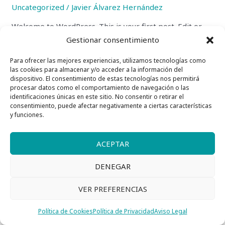
Uncategorized
/
Javier Álvarez Hernández
Welcome to WordPress. This is your first post. Edit or
delete it, then start writing!
Gestionar consentimiento
Para ofrecer las mejores experiencias, utilizamos tecnologías como
Leer más »
las cookies para almacenar y/o acceder a la información del
dispositivo. El consentimiento de estas tecnologías nos permitirá
procesar datos como el comportamiento de navegación o las
identificaciones únicas en este sitio. No consentir o retirar el
consentimiento, puede afectar negativamente a ciertas características
y funciones.
ACEPTAR
Copyright © 2026 Academia BGB
DENEGAR
Aviso Legal
|
Política de Privacidad
|
Política de
Cookies
VER PREFERENCIAS
Política de Cookies
Política de Privacidad
Aviso Legal