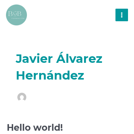
Ir
MAI
al
MEN
contenido
Javier Álvarez
Hernández
Hello
Hello world!
world!